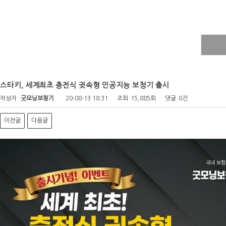
스타키, 세계최초 충전식 귓속형 인공지능 보청기 출시
작성자
굿모닝보청기
20-08-13 18:31
조회
15,885회
댓글
0건
이전글
다음글