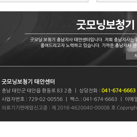
굿모닝보청기 태안센터
충남 태안군 태안읍 환동로 83 2층
|
상담전화 :
041-674-6663
사업자번호 : 729-02-00556
|
팩스 : 041-674-6663
|
이메일 
의료기기판매업신고증 : 제 2016-4620040-00008 호 Copyright 